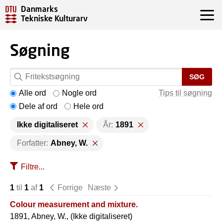
Danmarks
Tekniske Kulturarv
Søgning
SØG
Alle ord
Nogle ord
Tips til søgning
Dele af ord
Hele ord
Ikke digitaliseret
År:
1891
Forfatter:
Abney, W.
Filtre...
1
til
1
af
1
Forrige
Næste
Colour measurement and mixture.
1891, Abney, W., (Ikke digitaliseret)