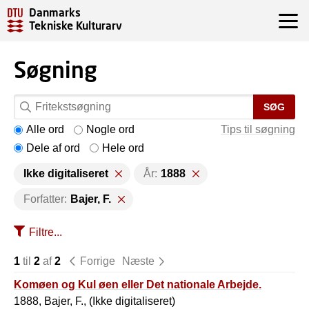
Danmarks
Tekniske Kulturarv
Søgning
SØG
Alle ord
Nogle ord
Tips til søgning
Dele af ord
Hele ord
Ikke digitaliseret
År:
1888
Forfatter:
Bajer, F.
Filtre...
1
til
2
af
2
Forrige
Næste
Komøen og Kul øen eller Det nationale Arbejde.
1888, Bajer, F., (Ikke digitaliseret)