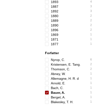
1893
4
1887
3
1892
3
1880
2
1889
2
1890
2
1896
2
1869
1
1871
1
1877
1
Forfatter
Nyrop, C.
6
Kristensen, E. Tang.
2
Thomson, C.
2
Abney, W.
1
Allemagne, H. R. d
1
Arnold, E.
1
Bach, C.
1
Bauer, A.
1
Berget, A.
1
Blakesley, T. H.
1