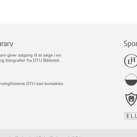
rarv
Spo
v giver adgang til at søge i en
og fotografier fra DTU Bibliotek.
nologihistorie DTU kan kontaktes