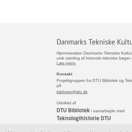
Danmarks Tekniske Kultu
Hjemmesiden Danmarks Tekniske Kulturar
unik samling af historisk-tekniske bøger 
Læs mere
.
Kontakt
Projektgruppen fra DTU Bibliotek og Tek
på
bibliotek@dtu.dk
Udviklet af
DTU Bibliotek
i samarbejde med
Teknologihistorie DTU