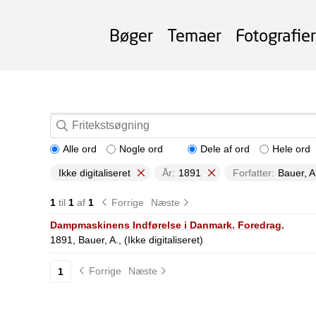
Bøger
Temaer
Fotografier
Alle ord
Nogle ord
Dele af ord
Hele ord
Ikke digitaliseret
År:
1891
Forfatter:
Bauer, A
1
til
1
af
1
Forrige
Næste
Dampmaskinens Indførelse i Danmark. Foredrag.
1891, Bauer, A., (Ikke digitaliseret)
Forrige
Næste
1