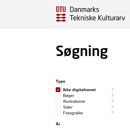
Danmarks
Tekniske Kulturarv
Søgning
Type
Ikke digitaliseret
1
Bøger
0
Illustrationer
0
Sider
0
Fotografier
0
År