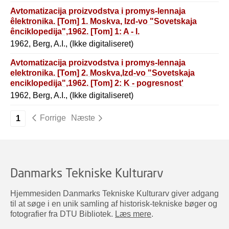
Avtomatizacija proizvodstva i promys-lennaja
êlektronika. [Tom] 1. Moskva, Izd-vo "Sovetskaja
ênciklopedija",1962. [Tom] 1: A - I.
1962, Berg, A.I., (Ikke digitaliseret)
Avtomatizacija proizvodstva i promys-lennaja
elektronika. [Tom] 2. Moskva,Izd-vo "Sovetskaja
enciklopedija",1962. [Tom] 2: K - pogresnost'
ismerenija.
1962, Berg, A.I., (Ikke digitaliseret)
Forrige
Næste
1
Danmarks Tekniske Kulturarv
Hjemmesiden Danmarks Tekniske Kulturarv giver adgang
til at søge i en unik samling af historisk-tekniske bøger og
fotografier fra DTU Bibliotek.
Læs mere
.