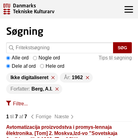
Danmarks
Tekniske Kulturarv
Søgning
SØG
Alle ord
Nogle ord
Tips til søgning
Dele af ord
Hele ord
Ikke digitaliseret
År:
1962
Forfatter:
Berg, A.I.
Filtre...
1
til
7
af
7
Forrige
Næste
Avtomatizacija proizvodstva i promys-lennaja
êlektronika. [Tom] 2. Moskva,Izd-vo "Sovetskaja