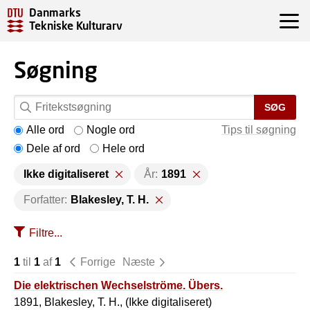
Danmarks
Tekniske Kulturarv
Søgning
SØG
Alle ord
Nogle ord
Tips til søgning
Dele af ord
Hele ord
Ikke digitaliseret
År:
1891
Forfatter:
Blakesley, T. H.
Filtre...
1
til
1
af
1
Forrige
Næste
Die elektrischen Wechselströme. Übers.
1891, Blakesley, T. H., (Ikke digitaliseret)