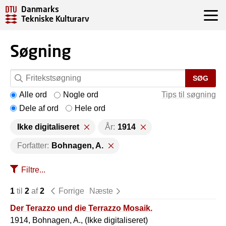
Danmarks
Tekniske Kulturarv
Søgning
SØG
Alle ord
Nogle ord
Tips til søgning
Dele af ord
Hele ord
Ikke digitaliseret
År:
1914
Forfatter:
Bohnagen, A.
Filtre...
1
til
2
af
2
Forrige
Næste
Der Terazzo und die Terrazzo Mosaik.
1914, Bohnagen, A., (Ikke digitaliseret)