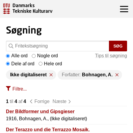
Danmarks
Tekniske Kulturarv
Søgning
SØG
Alle ord
Nogle ord
Tips til søgning
Dele af ord
Hele ord
Ikke digitaliseret
Forfatter:
Bohnagen, A.
Filtre...
1
til
4
af
4
Forrige
Næste
Der Bildformer und Gipsgieser
1916, Bohnagen, A., (Ikke digitaliseret)
Der Terazzo und die Terrazzo Mosaik.