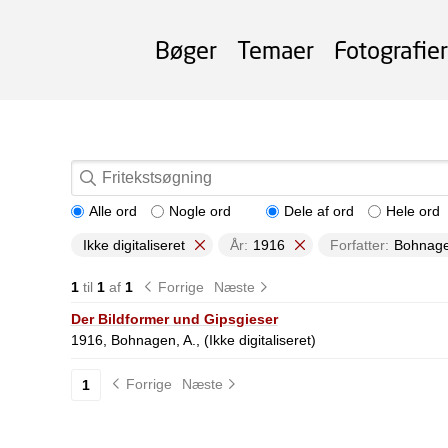
Bøger
Temaer
Fotografier
Alle ord
Nogle ord
Dele af ord
Hele ord
Ikke digitaliseret
År:
1916
Forfatter:
Bohnage
1
til
1
af
1
Forrige
Næste
Der Bildformer und Gipsgieser
1916, Bohnagen, A., (Ikke digitaliseret)
Forrige
Næste
1