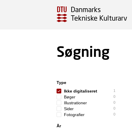
Danmarks
Tekniske Kulturarv
Søgning
Type
Ikke digitaliseret
1
Bøger
0
Illustrationer
0
Sider
0
Fotografier
0
År