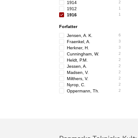
1914
2
1912
1
1916
1
Forfatter
Jensen, A. K.
6
Fraenkel, A.
3
Herkner, H.
3
Cunningham, W.
2
Heldt, P.M.
2
Jessen, A.
2
Madsen, V.
2
Milthers, V.
2
Nyrop, C.
2
Oppermann, Th.
2