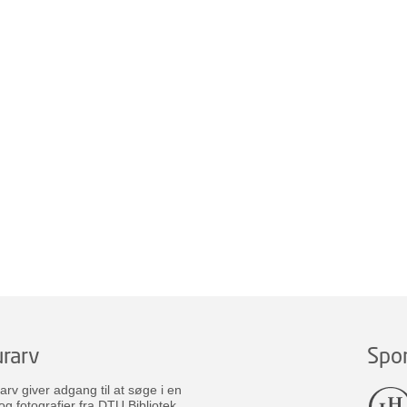
rarv
Spo
v giver adgang til at søge i en
og fotografier fra DTU Bibliotek.