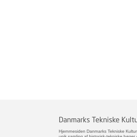
Danmarks Tekniske Kultu
Hjemmesiden Danmarks Tekniske Kulturar
unik samling af historisk-tekniske bøger 