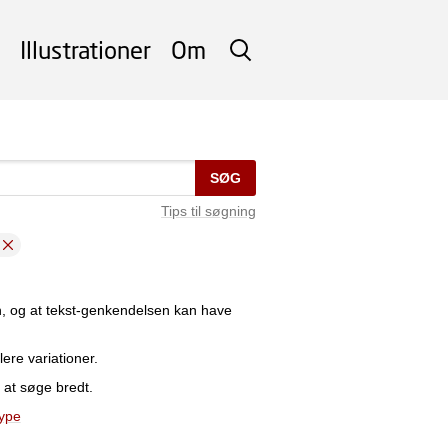
Illustrationer
Om
SØG
SØG
Tips til søgning
n, og at tekst-genkendelsen kan have
lere variationer.
 at søge bredt.
type