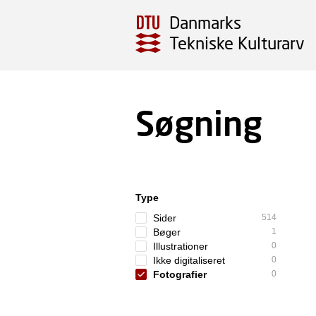
Danmarks
Tekniske Kulturarv
Søgning
Type
Sider
514
Bøger
1
Illustrationer
0
Ikke digitaliseret
0
Fotografier
0