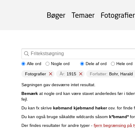
Bøger
Temaer
Fotografier
Alle ord
Nogle ord
Dele af ord
Hele ord
Fotografier
År:
1915
Forfatter:
Bohr, Harald
Søgningen gav desværre intet resultat.
Bemærk
at nogle ord kan være stavet anderledes før i tide
fejl.
Du kan fx skrive
købmand kjøbmand høker
osv. for finde f
Du kan også bruge såkaldte wildcards såsom
k*bmand*
for
Der findes resultater for andre typer -
fjern begrænsing på 