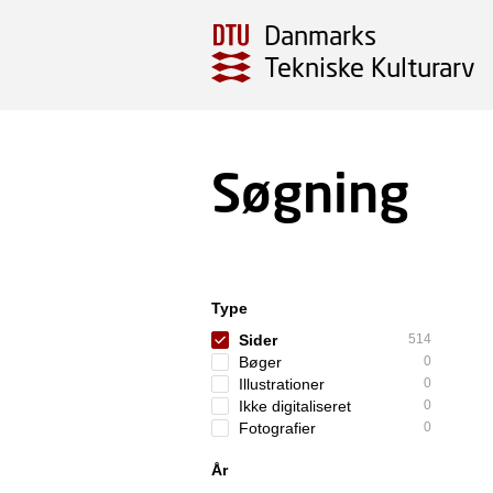
Danmarks
Tekniske Kulturarv
Søgning
Type
Sider
514
Bøger
0
Illustrationer
0
Ikke digitaliseret
0
Fotografier
0
År