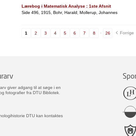
Lærebog i Matematisk Analyse : 1ste Afsnit
Side 496, 1915, Bohr, Harald; Mollerup, Johannes
Forrige
1
2
3
4
5
6
7
8
26
rarv
Spo
v giver adgang til at søge i en
og fotografier fra DTU Bibliotek.
nologihistorie DTU kan kontaktes