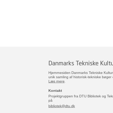
Danmarks Tekniske Kultu
Hjemmesiden Danmarks Tekniske Kulturar
unik samling af historisk-tekniske bøger 
Læs mere
.
Kontakt
Projektgruppen fra DTU Bibliotek og Tek
på
bibliotek@dtu.dk