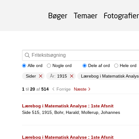
Bøger
Temaer
Fotografier
Alle ord
Nogle ord
Dele af ord
Hele ord
Sider
År:
1915
Lærebog i Matematisk Analys
1
til
20
af
514
Forrige
Næste
Lærebog i Matematisk Analyse : 1ste Afsnit
Side 515, 1915, Bohr, Harald; Mollerup, Johannes
Lærebog i Matematisk Analyse : 1ste Afsnit