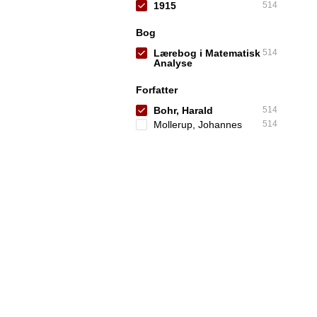
1915
514
Bog
Lærebog i Matematisk
514
Analyse
Forfatter
Bohr, Harald
514
Mollerup, Johannes
514