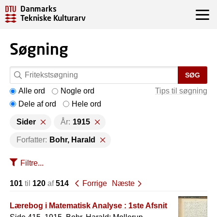
Danmarks
Tekniske Kulturarv
Søgning
SØG
Alle ord
Nogle ord
Tips til søgning
Dele af ord
Hele ord
Sider
År:
1915
Forfatter:
Bohr, Harald
Filtre...
101
til
120
af
514
Forrige
Næste
Lærebog i Matematisk Analyse : 1ste Afsnit