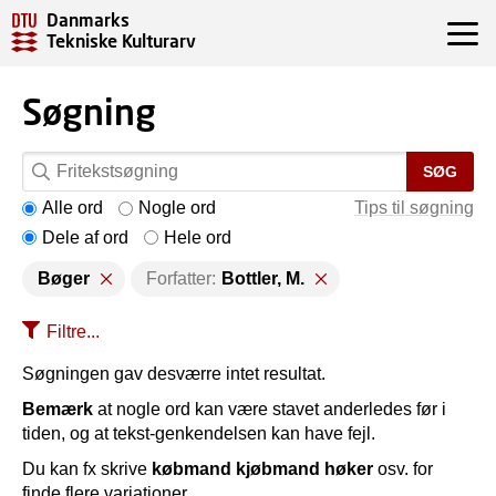
Danmarks
Tekniske Kulturarv
Søgning
SØG
Alle ord
Nogle ord
Tips til søgning
Dele af ord
Hele ord
Bøger
Forfatter:
Bottler, M.
Filtre...
Søgningen gav desværre intet resultat.
Bemærk
at nogle ord kan være stavet anderledes før i
tiden, og at tekst-genkendelsen kan have fejl.
Du kan fx skrive
købmand kjøbmand høker
osv. for
finde flere variationer.