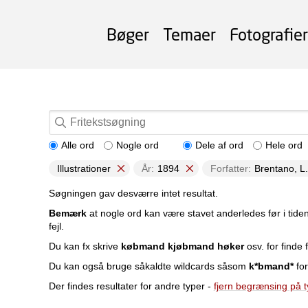
Bøger
Temaer
Fotografier
Alle ord
Nogle ord
Dele af ord
Hele ord
Illustrationer
År:
1894
Forfatter:
Brentano, L.
Søgningen gav desværre intet resultat.
Bemærk
at nogle ord kan være stavet anderledes før i tide
fejl.
Du kan fx skrive
købmand kjøbmand høker
osv. for finde f
Du kan også bruge såkaldte wildcards såsom
k*bmand*
for
Der findes resultater for andre typer -
fjern begrænsing på 