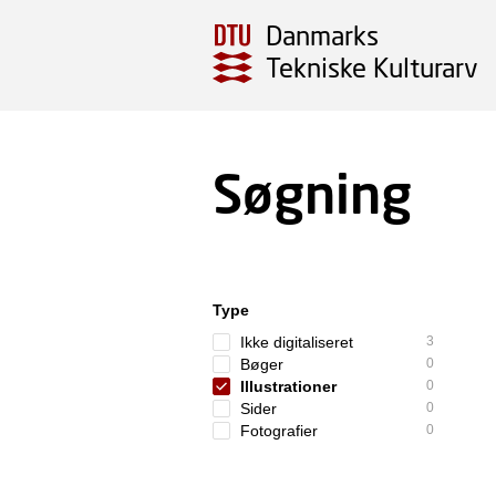
Danmarks
Tekniske Kulturarv
Søgning
Type
Ikke digitaliseret
3
Bøger
0
Illustrationer
0
Sider
0
Fotografier
0