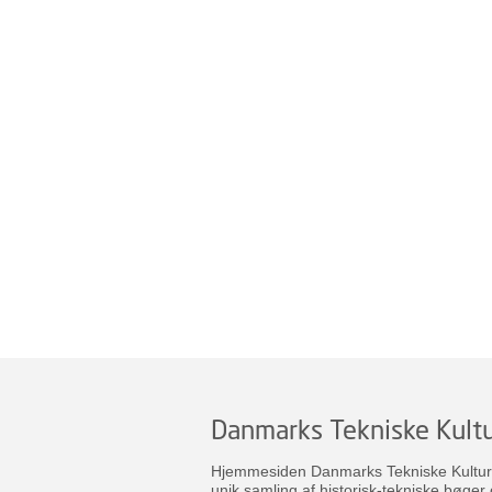
Danmarks Tekniske Kultu
Hjemmesiden Danmarks Tekniske Kulturar
unik samling af historisk-tekniske bøger 