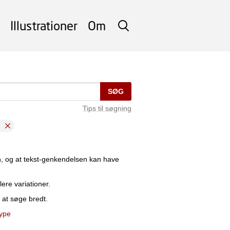
Illustrationer
Om
SØG
SØG
Tips til søgning
n, og at tekst-genkendelsen kan have
lere variationer.
 at søge bredt.
type