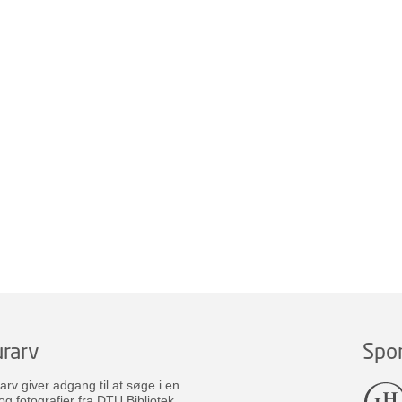
rarv
Spo
v giver adgang til at søge i en
og fotografier fra DTU Bibliotek.