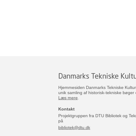
Danmarks Tekniske Kultu
Hjemmesiden Danmarks Tekniske Kulturar
unik samling af historisk-tekniske bøger 
Læs mere
.
Kontakt
Projektgruppen fra DTU Bibliotek og Tek
på
bibliotek@dtu.dk