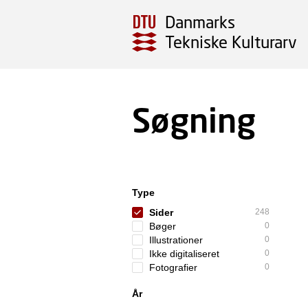
Danmarks
Tekniske Kulturarv
Søgning
Type
Sider
248
Bøger
0
Illustrationer
0
Ikke digitaliseret
0
Fotografier
0
År