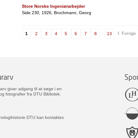
Store Norske Ingeniørarbejder
Side 230, 1926, Brochmann, Georg
Forrige
1
2
3
4
5
6
7
8
13
rarv
Spo
v giver adgang til at søge i en
og fotografier fra DTU Bibliotek.
nologihistorie DTU kan kontaktes