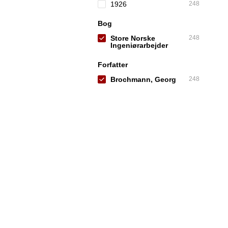
1926
248
Bog
Store Norske
248
Ingeniørarbejder
Forfatter
Brochmann, Georg
248