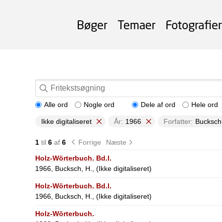
Bøger
Temaer
Fotografier
Alle ord
Nogle ord
Dele af ord
Hele ord
Ikke digitaliseret
År:
1966
Forfatter:
Bucksch
1
til
6
af
6
Forrige
Næste
Holz-Wörterbuch. Bd.l.
1966, Bucksch, H., (Ikke digitaliseret)
Holz-Wörterbuch. Bd.l.
1966, Bucksch, H., (Ikke digitaliseret)
Holz-Wörterbuch.