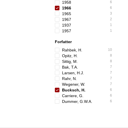
1958
6
1966
6
1965
3
1967
2
1937
1
1957
1
Forfatter
Rahbek, H.
10
Opitz, H.
8
Sittig, M.
8
Bak, T.A.
7
Larsen, H.J.
7
Rahr, N.
7
Wegener, W.
7
Bucksch, H.
6
Carriere, G.
6
Dummer, G.W.A.
6