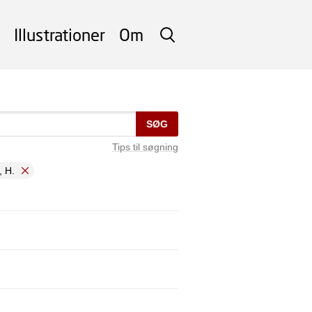
Illustrationer
Om
SØG
SØG
Tips til søgning
, H.