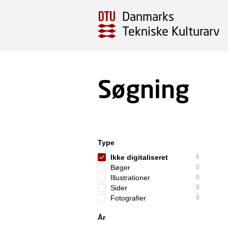
Danmarks
Tekniske Kulturarv
Søgning
Type
Ikke digitaliseret
6
Bøger
0
Illustrationer
0
Sider
0
Fotografier
0
År