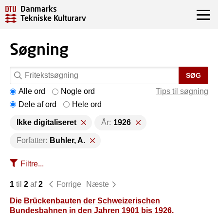
Danmarks
Tekniske Kulturarv
Søgning
SØG
Alle ord
Nogle ord
Tips til søgning
Dele af ord
Hele ord
Ikke digitaliseret
År:
1926
Forfatter:
Buhler, A.
Filtre...
1
til
2
af
2
Forrige
Næste
Die Brückenbauten der Schweizerischen
Bundesbahnen in den Jahren 1901 bis 1926.