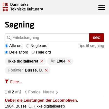
Danmarks
Tekniske Kulturarv
Søgning
SØG
Alle ord
Nogle ord
Tips til søgning
Dele af ord
Hele ord
Ikke digitaliseret
År:
1904
Forfatter:
Busse, O.
Filtre...
1
til
2
af
2
Forrige
Næste
Ueber die Leistungen der Locomotiven.
1904, Busse, O., (Ikke digitaliseret)