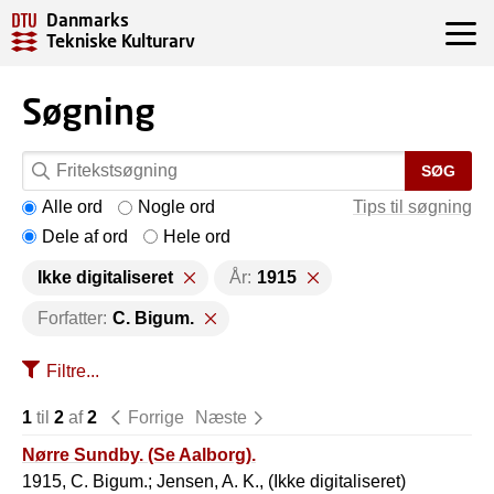
Danmarks
Tekniske Kulturarv
Søgning
SØG
Alle ord
Nogle ord
Tips til søgning
Dele af ord
Hele ord
Ikke digitaliseret
År:
1915
Forfatter:
C. Bigum.
Filtre...
1
til
2
af
2
Forrige
Næste
Nørre Sundby. (Se Aalborg).
1915, C. Bigum.; Jensen, A. K., (Ikke digitaliseret)