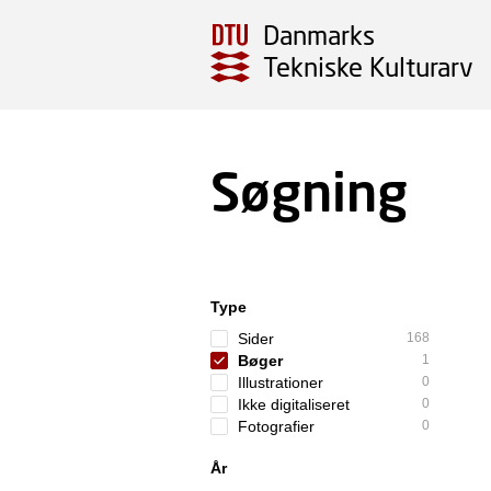
Danmarks
Tekniske Kulturarv
Søgning
Type
Sider
168
Bøger
1
Illustrationer
0
Ikke digitaliseret
0
Fotografier
0
År