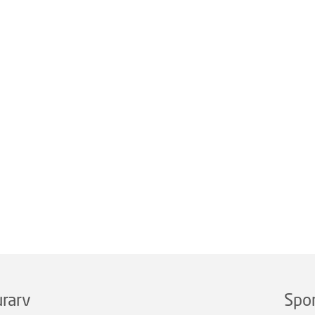
rarv
Spo