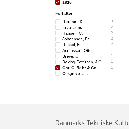
1910
1
Forfatter
Rørdam, K.
3
Ervø, Jens
2
Hansen, C.
2
Johannsen, Fr.
2
Rossel, E.
2
Asmussen, Otto
1
Brevé, O.
1
Bøving-Petersen, J.O.
1
Chr. C. Rahr & Co.
1
Cosgrove, J. J.
1
Danmarks Tekniske Kultu