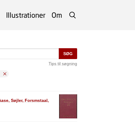
Illustrationer
Om
SØG
SØG
Tips til søgning
.
ase, Søjler, Forsmstaal,