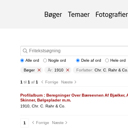
Bøger
Temaer
Fotografier
Alle ord
Nogle ord
Dele af ord
Hele ord
Bøger
År:
1910
Forfatter:
Chr. C. Rahr & Co
1
til
1
af
1
Forrige
Næste
Profilalbum : Beregninger Over Bæreevnen Af Bjælker, A
Skinner, Bølgeplader m.m.
1910, Chr. C. Rahr & Co.
Forrige
Næste
1