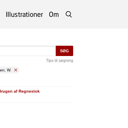
Illustrationer
Om
SØG
SØG
Tips til søgning
en, W.
 Brugen af Regnestok