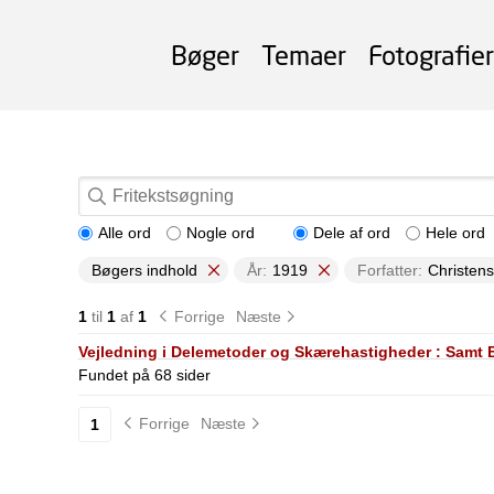
Bøger
Temaer
Fotografier
Alle ord
Nogle ord
Dele af ord
Hele ord
Bøgers indhold
År:
1919
Forfatter:
Christens
1
til
1
af
1
Forrige
Næste
Vejledning i Delemetoder og Skærehastigheder : Samt
Fundet på 68 sider
Forrige
Næste
1