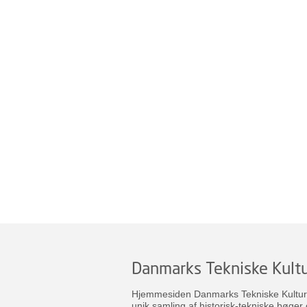
Danmarks Tekniske Kultu
Hjemmesiden Danmarks Tekniske Kulturar
unik samling af historisk-tekniske bøger 