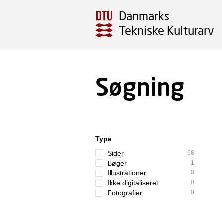
Danmarks
Tekniske Kulturarv
Søgning
Type
Sider
68
Bøger
1
Illustrationer
0
Ikke digitaliseret
0
Fotografier
0