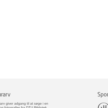
rarv
Spo
v giver adgang til at søge i en
og fotografier fra DTU Bibliotek.