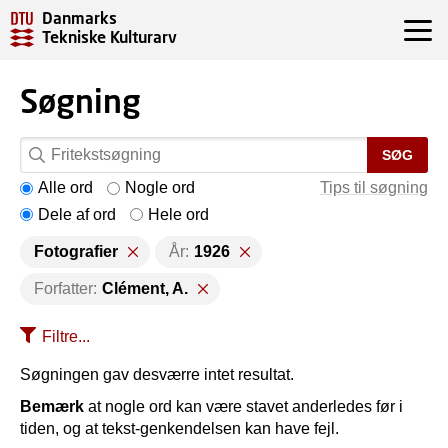
Danmarks
Tekniske Kulturarv
Søgning
SØG
Alle ord
Nogle ord
Tips til søgning
Dele af ord
Hele ord
Fotografier
År:
1926
Forfatter:
Clément, A.
Filtre...
Søgningen gav desværre intet resultat.
Bemærk
at nogle ord kan være stavet anderledes før i
tiden, og at tekst-genkendelsen kan have fejl.