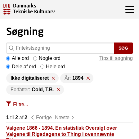
Danmarks
Tekniske Kulturarv
Søgning
SØG
Alle ord
Nogle ord
Tips til søgning
Dele af ord
Hele ord
Ikke digitaliseret
År:
1894
Forfatter:
Cold, T.B.
Filtre...
1
til
2
af
2
Forrige
Næste
Valgene 1866 - 1894. En statistisk Oversigt over
Valgene til Rigsdagens to Thing i ovennævnte