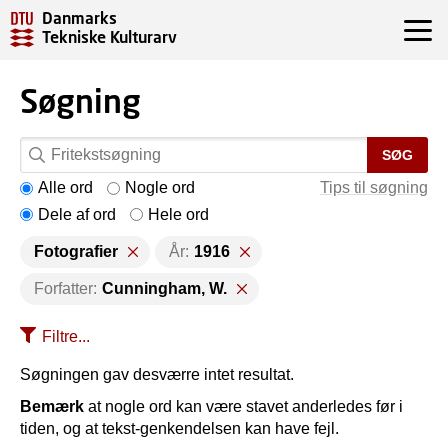
Danmarks
Tekniske Kulturarv
Søgning
SØG
Alle ord
Nogle ord
Tips til søgning
Dele af ord
Hele ord
Fotografier
År:
1916
Forfatter:
Cunningham, W.
Filtre...
Søgningen gav desværre intet resultat.
Bemærk
at nogle ord kan være stavet anderledes før i
tiden, og at tekst-genkendelsen kan have fejl.