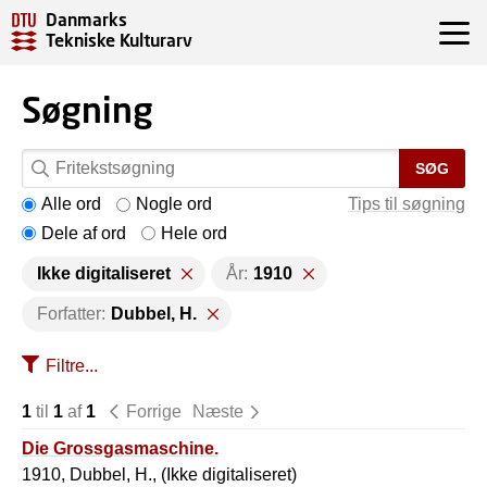
Danmarks
Tekniske Kulturarv
Søgning
SØG
Alle ord
Nogle ord
Tips til søgning
Dele af ord
Hele ord
Ikke digitaliseret
År:
1910
Forfatter:
Dubbel, H.
Filtre...
1
til
1
af
1
Forrige
Næste
Die Grossgasmaschine.
1910, Dubbel, H., (Ikke digitaliseret)