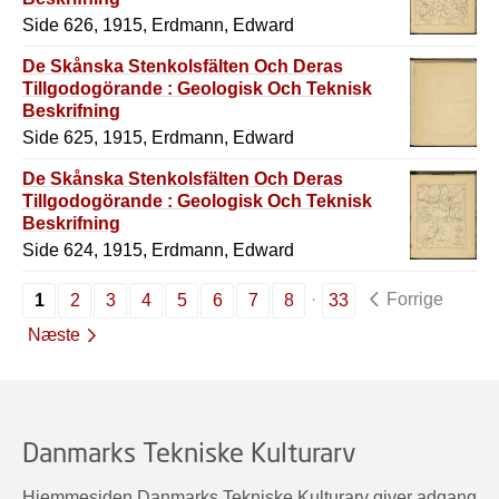
Side 626, 1915, Erdmann, Edward
De Skånska Stenkolsfälten Och Deras
Tillgodogörande : Geologisk Och Teknisk
Beskrifning
Side 625, 1915, Erdmann, Edward
De Skånska Stenkolsfälten Och Deras
Tillgodogörande : Geologisk Och Teknisk
Beskrifning
Side 624, 1915, Erdmann, Edward
Forrige
1
2
3
4
5
6
7
8
33
Næste
Danmarks Tekniske Kulturarv
Hjemmesiden Danmarks Tekniske Kulturarv giver adgang