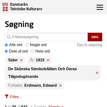
Danmarks
Tekniske Kulturarv
Søgning
SØG
Alle ord
Nogle ord
Tips til søgning
Dele af ord
Hele ord
Sider
År:
1915
De Skånska Stenkolsfälten Och Deras
Tillgodogörande
Forfatter:
Erdmann, Edward
Filtre...
1
til
20
af
642
Forrige
Næste