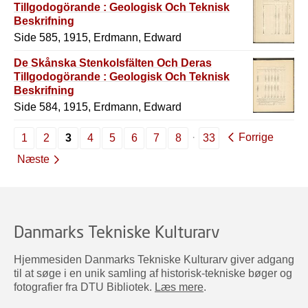
Tillgodogörande : Geologisk Och Teknisk
Beskrifning
Side 585, 1915, Erdmann, Edward
De Skånska Stenkolsfälten Och Deras
Tillgodogörande : Geologisk Och Teknisk
Beskrifning
Side 584, 1915, Erdmann, Edward
Forrige
1
2
3
4
5
6
7
8
33
Næste
Danmarks Tekniske Kulturarv
Hjemmesiden Danmarks Tekniske Kulturarv giver adgang
til at søge i en unik samling af historisk-tekniske bøger og
fotografier fra DTU Bibliotek.
Læs mere
.