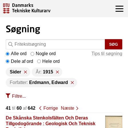
Danmarks
Tekniske Kulturarv
Søgning
SØG
Alle ord
Nogle ord
Tips til søgning
Dele af ord
Hele ord
Sider
År:
1915
Forfatter:
Erdmann, Edward
Filtre...
41
til
60
af
642
Forrige
Næste
De Skånska Stenkolsfälten Och Deras
Tillgodogörande : Geologisk Och Teknisk