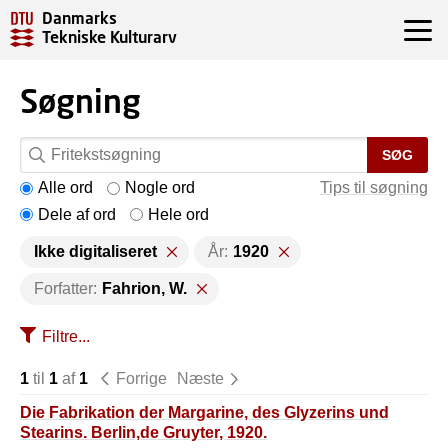
Danmarks
Tekniske Kulturarv
Søgning
SØG
Alle ord
Nogle ord
Tips til søgning
Dele af ord
Hele ord
Ikke digitaliseret
År:
1920
Forfatter:
Fahrion, W.
Filtre...
1
til
1
af
1
Forrige
Næste
Die Fabrikation der Margarine, des Glyzerins und
Stearins. Berlin,de Gruyter, 1920.