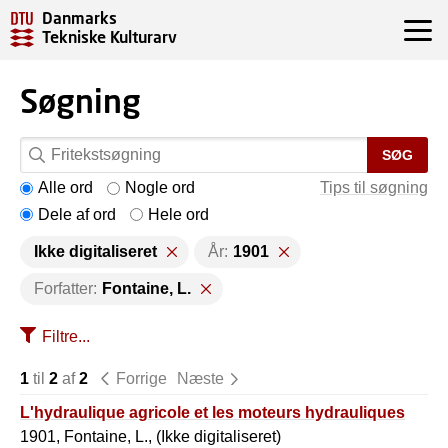
Danmarks
Tekniske Kulturarv
Søgning
SØG
Alle ord
Nogle ord
Tips til søgning
Dele af ord
Hele ord
Ikke digitaliseret
År:
1901
Forfatter:
Fontaine, L.
Filtre...
1
til
2
af
2
Forrige
Næste
L'hydraulique agricole et les moteurs hydrauliques
1901, Fontaine, L., (Ikke digitaliseret)