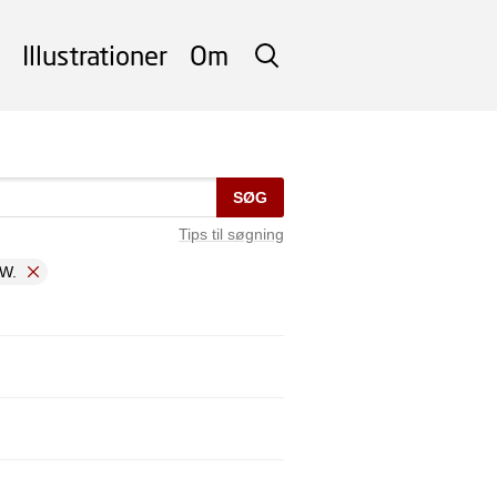
Illustrationer
Om
SØG
SØG
Tips til søgning
 W.