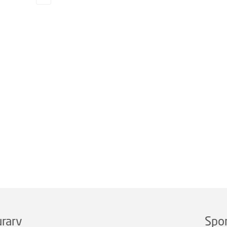
rarv
Spo