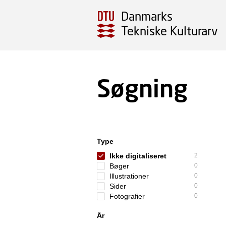
Danmarks
Tekniske Kulturarv
Søgning
Type
Ikke digitaliseret
2
Bøger
0
Illustrationer
0
Sider
0
Fotografier
0
År