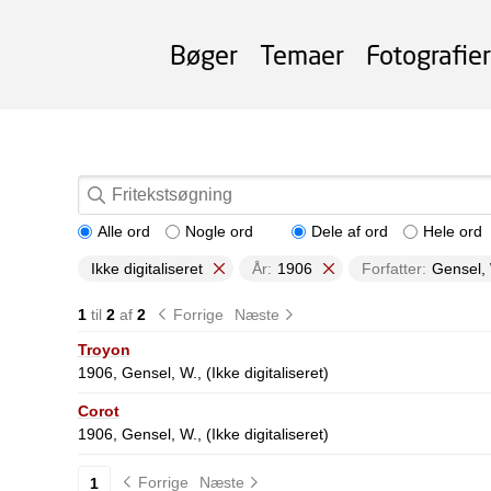
Bøger
Temaer
Fotografier
Alle ord
Nogle ord
Dele af ord
Hele ord
Ikke digitaliseret
År:
1906
Forfatter:
Gensel,
1
til
2
af
2
Forrige
Næste
Troyon
1906, Gensel, W., (Ikke digitaliseret)
Corot
1906, Gensel, W., (Ikke digitaliseret)
Forrige
Næste
1