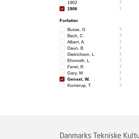
1902
2
1906
2
Forfatter
Busse, O.
5
Bach, C.
3
Albert, A.
2
Daun, B.
2
Dietrichson, L.
2
Ehrnroth, L.
2
Feret, R.
2
Gary, M.
2
Gensel, W.
2
Kornerup, T.
2
Danmarks Tekniske Kultu