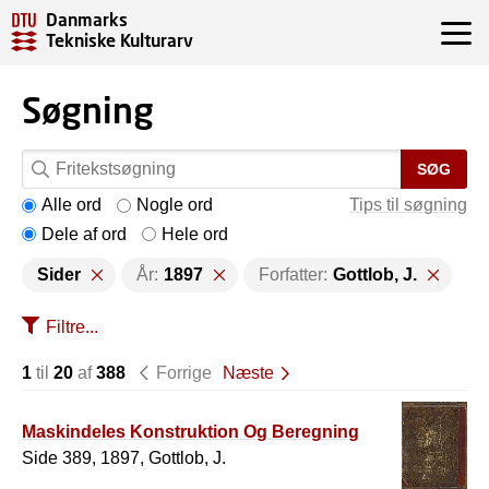
Danmarks
Tekniske Kulturarv
Søgning
SØG
Alle ord
Nogle ord
Tips til søgning
Dele af ord
Hele ord
Sider
År:
1897
Forfatter:
Gottlob, J.
Filtre...
1
til
20
af
388
Forrige
Næste
Maskindeles Konstruktion Og Beregning
Side 389, 1897, Gottlob, J.