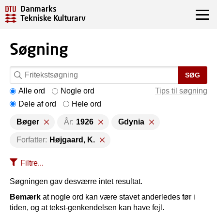
Danmarks
Tekniske Kulturarv
Søgning
SØG
Alle ord
Nogle ord
Tips til søgning
Dele af ord
Hele ord
Bøger
År:
1926
Gdynia
Forfatter:
Højgaard, K.
Filtre...
Søgningen gav desværre intet resultat.
Bemærk
at nogle ord kan være stavet anderledes før i
tiden, og at tekst-genkendelsen kan have fejl.