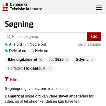
Danmarks
Tekniske Kulturarv
Søgning
SØG
Alle ord
Nogle ord
Tips til søgning
Dele af ord
Hele ord
Ikke digitaliseret
År:
1926
Gdynia
Forfatter:
Højgaard, K.
Filtre...
Søgningen gav desværre intet resultat.
Bemærk
at nogle ord kan være stavet anderledes før i
tiden, og at tekst-genkendelsen kan have fejl.