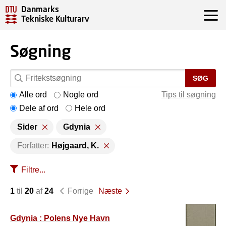
Danmarks
Tekniske Kulturarv
Søgning
SØG
Alle ord
Nogle ord
Tips til søgning
Dele af ord
Hele ord
Sider
Gdynia
Forfatter:
Højgaard, K.
Filtre...
1
til
20
af
24
Forrige
Næste
Gdynia : Polens Nye Havn