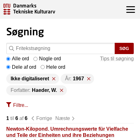
Danmarks
Tekniske Kulturarv
Søgning
SØG
Alle ord
Nogle ord
Tips til søgning
Dele af ord
Hele ord
Ikke digitaliseret
År:
1967
Forfatter:
Haeder, W.
Filtre...
1
til
6
af
6
Forrige
Næste
Newton-Kilopond. Umrechnungswerte für Vielfache
und Teile der Einheiten und ihre Beziehungen