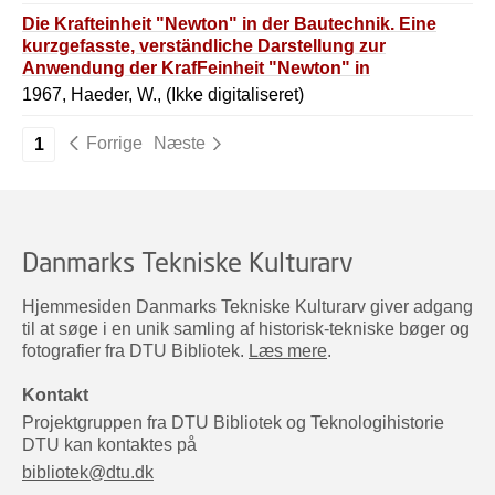
Die Krafteinheit "Newton" in der Bautechnik. Eine
kurzgefasste, verständliche Darstellung zur
Anwendung der KrafFeinheit "Newton" in
Berechnung der Bautechnik.
1967, Haeder, W., (Ikke digitaliseret)
Forrige
Næste
1
Danmarks Tekniske Kulturarv
Hjemmesiden Danmarks Tekniske Kulturarv giver adgang
til at søge i en unik samling af historisk-tekniske bøger og
fotografier fra DTU Bibliotek.
Læs mere
.
Kontakt
Projektgruppen fra DTU Bibliotek og Teknologihistorie
DTU kan kontaktes på
bibliotek@dtu.dk