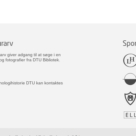
rarv
Spo
v giver adgang til at søge i en
og fotografier fra DTU Bibliotek.
nologihistorie DTU kan kontaktes