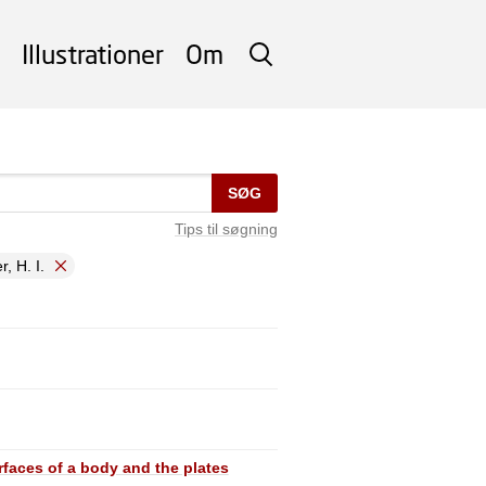
Illustrationer
Om
SØG
SØG
Tips til søgning
, H. I.
rfaces of a body and the plates