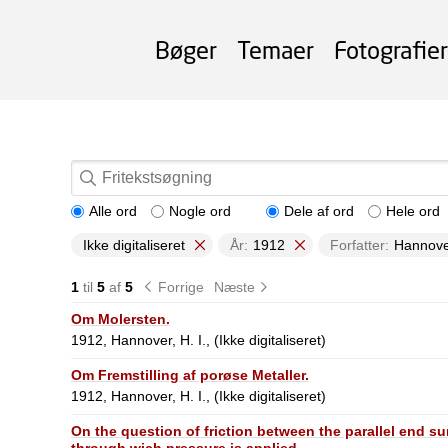
Bøger
Temaer
Fotografier
Alle ord
Nogle ord
Dele af ord
Hele ord
Ikke digitaliseret
År:
1912
Forfatter:
Hannover
1
til
5
af
5
Forrige
Næste
Om Molersten.
1912, Hannover, H. I., (Ikke digitaliseret)
Om Fremstilling af porøse Metaller.
1912, Hannover, H. I., (Ikke digitaliseret)
On the question of friction between the parallel end su
through wich pressure is applied