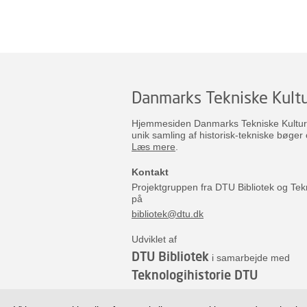
Danmarks Tekniske Kultu
Hjemmesiden Danmarks Tekniske Kulturar
unik samling af historisk-tekniske bøger 
Læs mere
.
Kontakt
Projektgruppen fra DTU Bibliotek og Tek
på
bibliotek@dtu.dk
Udviklet af
DTU Bibliotek
i samarbejde med
Teknologihistorie DTU