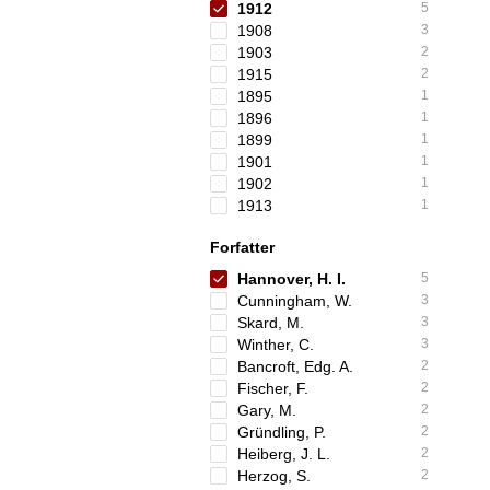
1912
5
1908
3
1903
2
1915
2
1895
1
1896
1
1899
1
1901
1
1902
1
1913
1
Forfatter
Hannover, H. I.
5
Cunningham, W.
3
Skard, M.
3
Winther, C.
3
Bancroft, Edg. A.
2
Fischer, F.
2
Gary, M.
2
Gründling, P.
2
Heiberg, J. L.
2
Herzog, S.
2