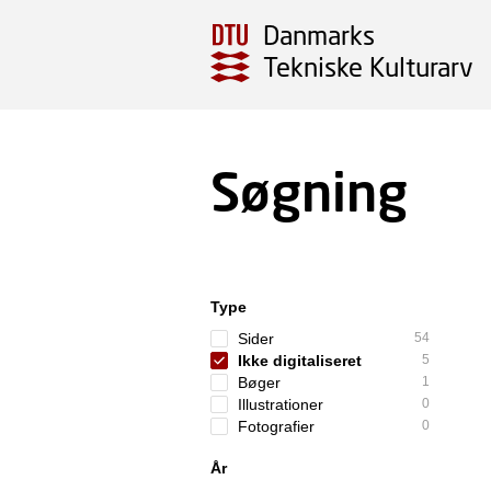
Danmarks
Tekniske Kulturarv
Søgning
Type
Sider
54
Ikke digitaliseret
5
Bøger
1
Illustrationer
0
Fotografier
0
År