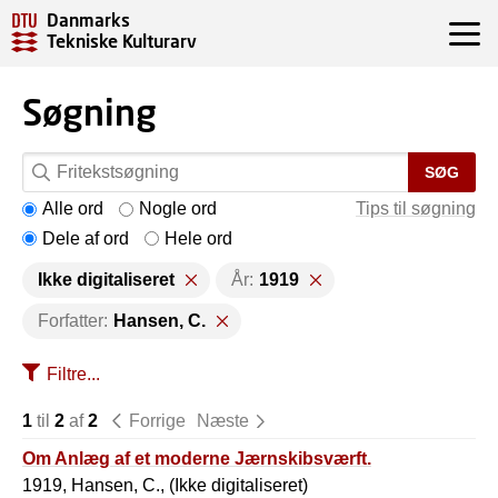
Danmarks
Tekniske Kulturarv
Søgning
SØG
Alle ord
Nogle ord
Tips til søgning
Dele af ord
Hele ord
Ikke digitaliseret
År:
1919
Forfatter:
Hansen, C.
Filtre...
1
til
2
af
2
Forrige
Næste
Om Anlæg af et moderne Jærnskibsværft.
1919, Hansen, C., (Ikke digitaliseret)