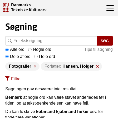
Danmarks
Tekniske Kulturarv
Søgning
SØG
Alle ord
Nogle ord
Tips til søgning
Dele af ord
Hele ord
Fotografier
Forfatter:
Hansen, Holger
Filtre...
Søgningen gav desværre intet resultat.
Bemærk
at nogle ord kan være stavet anderledes før i
tiden, og at tekst-genkendelsen kan have fejl.
Du kan fx skrive
købmand kjøbmand høker
osv. for
finde flere variationer.