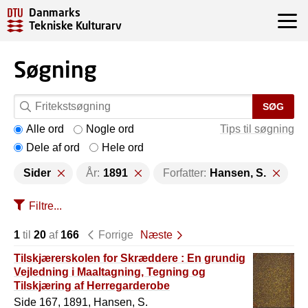
Danmarks
Tekniske Kulturarv
Søgning
SØG
Alle ord
Nogle ord
Tips til søgning
Dele af ord
Hele ord
Sider
År:
1891
Forfatter:
Hansen, S.
Filtre...
1
til
20
af
166
Forrige
Næste
Tilskjærerskolen for Skræddere : En grundig
Vejledning i Maaltagning, Tegning og
Tilskjæring af Herregarderobe
Side 167, 1891, Hansen, S.