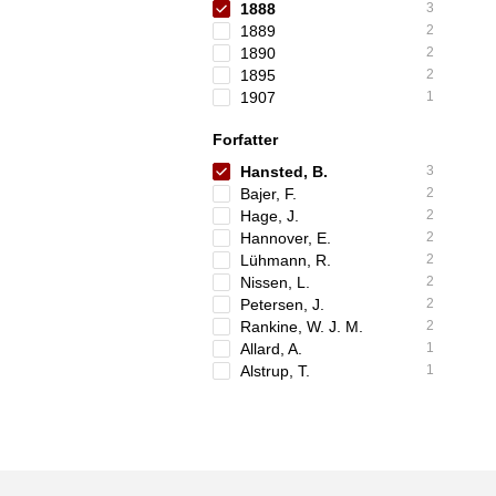
1888
3
1889
2
1890
2
1895
2
1907
1
Forfatter
Hansted, B.
3
Bajer, F.
2
Hage, J.
2
Hannover, E.
2
Lühmann, R.
2
Nissen, L.
2
Petersen, J.
2
Rankine, W. J. M.
2
Allard, A.
1
Alstrup, T.
1