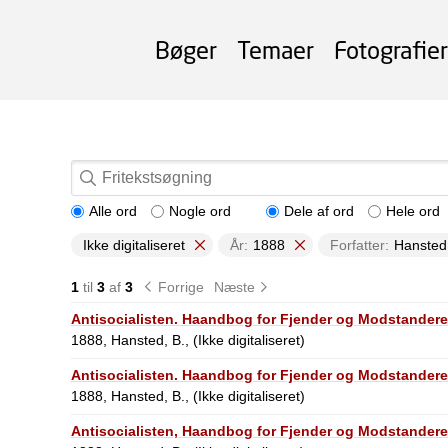
Bøger
Temaer
Fotografier
Alle ord
Nogle ord
Dele af ord
Hele ord
Ikke digitaliseret
År:
1888
Forfatter:
Hansted,
1
til
3
af
3
Forrige
Næste
Antisocialisten. Haandbog for Fjender og Modstandere
1888, Hansted, B., (Ikke digitaliseret)
Antisocialisten. Haandbog for Fjender og Modstandere
1888, Hansted, B., (Ikke digitaliseret)
Antisocialisten, Haandbog for Fjender og Modstandere