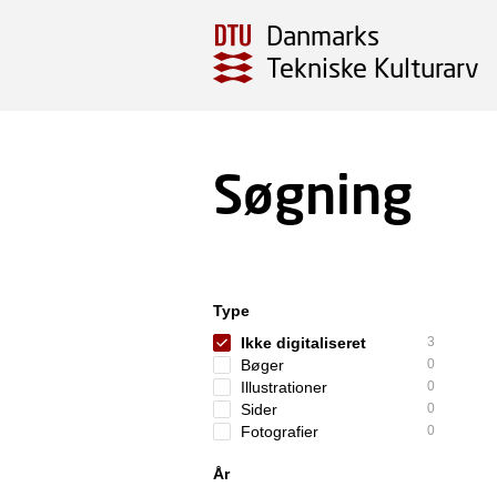
Danmarks
Tekniske Kulturarv
Søgning
Type
Ikke digitaliseret
3
Bøger
0
Illustrationer
0
Sider
0
Fotografier
0
År