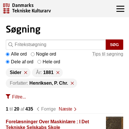
Danmarks
Tekniske Kulturarv
Søgning
SØG
Alle ord
Nogle ord
Tips til søgning
Dele af ord
Hele ord
Sider
År:
1881
Forfatter:
Henriksen, P. Chr.
Filtre...
1
til
20
af
435
Forrige
Næste
Forelæsninger Over Maskinlære : I Det
Tekniske Selskabs Skole