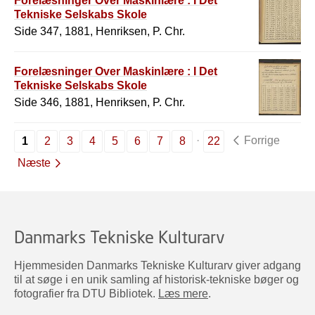
Forelæsninger Over Maskinlære : I Det
Tekniske Selskabs Skole
Side 347, 1881, Henriksen, P. Chr.
Forelæsninger Over Maskinlære : I Det
Tekniske Selskabs Skole
Side 346, 1881, Henriksen, P. Chr.
Forrige
1
2
3
4
5
6
7
8
22
Næste
Danmarks Tekniske Kulturarv
Hjemmesiden Danmarks Tekniske Kulturarv giver adgang
til at søge i en unik samling af historisk-tekniske bøger og
fotografier fra DTU Bibliotek.
Læs mere
.