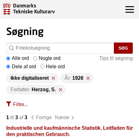
Danmarks
Tekniske Kulturarv
Søgning
SØG
Alle ord
Nogle ord
Tips til søgning
Dele af ord
Hele ord
Ikke digitaliseret
År:
1926
Forfatter:
Herzog, S.
Filtre...
1
til
3
af
3
Forrige
Næste
Industrielle und kaufmännische Statistik. Leitfaden für
den praktischen Gebrauch.