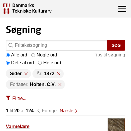
Danmarks
Tekniske Kulturarv
Søgning
SØG
Alle ord
Nogle ord
Tips til søgning
Dele af ord
Hele ord
Sider
År:
1872
Forfatter:
Holten, C.V.
Filtre...
1
til
20
af
124
Forrige
Næste
Varmelære