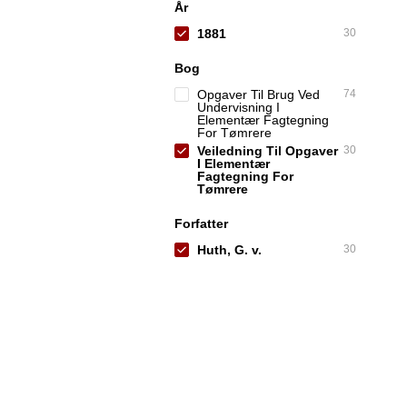
År
1881
30
Bog
Opgaver Til Brug Ved
74
Undervisning I
Elementær Fagtegning
For Tømrere
Veiledning Til Opgaver
30
I Elementær
Fagtegning For
Tømrere
Forfatter
Huth, G. v.
30