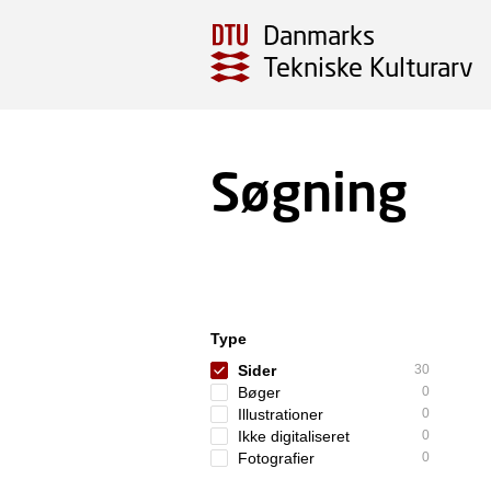
Danmarks
Tekniske Kulturarv
Søgning
Type
Sider
30
Bøger
0
Illustrationer
0
Ikke digitaliseret
0
Fotografier
0