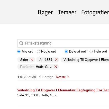
Bøger
Temaer
Fotografier
Alle ord
Nogle ord
Dele af ord
Hele ord
Sider
År:
1881
Veiledning Til Opgaver I El
Forfatter:
Huth, G. v.
1
til
20
af
30
Forrige
Næste
Veiledning Til Opgaver I Elementær Fagtegning For Tøm
Side 31, 1881, Huth, G. v.