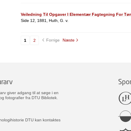
Veiledning Til Opgaver I Elementær Fagtegning For Tøm
Side 12, 1881, Huth, G. v.
Forrige
Næste
1
2
rarv
Spo
v giver adgang til at søge i en
og fotografier fra DTU Bibliotek.
nologihistorie DTU kan kontaktes