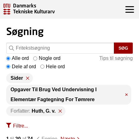
Danmarks
Tekniske Kulturarv
Søgning
SØG
Alle ord
Nogle ord
Tips til søgning
Dele af ord
Hele ord
Sider
Opgaver Til Brug Ved Undervisning I
Elementær Fagtegning For Tømrere
Forfatter:
Huth, G. v.
Filtre...
1
til
20
af
74
Forrige
Næste