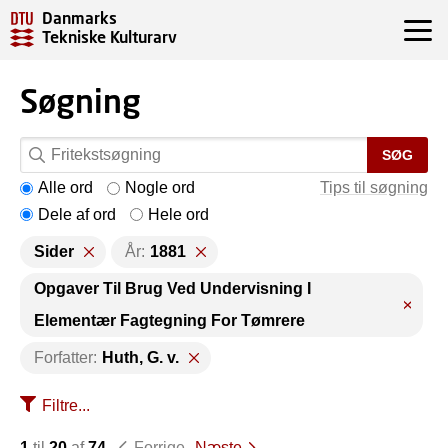
Danmarks
Tekniske Kulturarv
Søgning
SØG
Alle ord
Nogle ord
Tips til søgning
Dele af ord
Hele ord
Sider
År:
1881
Opgaver Til Brug Ved Undervisning I
Elementær Fagtegning For Tømrere
Forfatter:
Huth, G. v.
Filtre...
1
til
20
af
74
Forrige
Næste