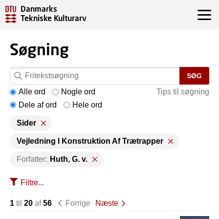
Danmarks
Tekniske Kulturarv
Søgning
SØG
Alle ord
Nogle ord
Tips til søgning
Dele af ord
Hele ord
Sider
Vejledning I Konstruktion Af Trætrapper
Forfatter:
Huth, G. v.
Filtre...
1
til
20
af
56
Forrige
Næste