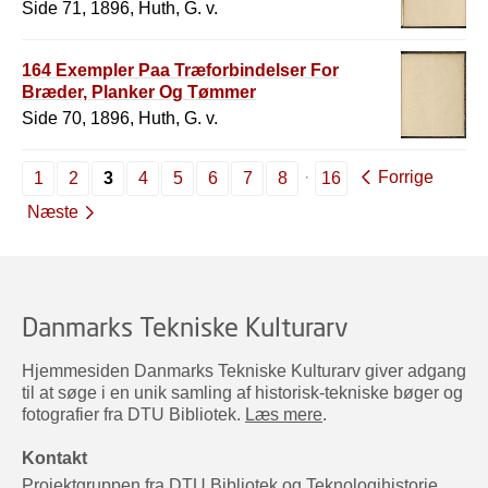
Side 71, 1896, Huth, G. v.
164 Exempler Paa Træforbindelser For
Bræder, Planker Og Tømmer
Side 70, 1896, Huth, G. v.
Forrige
1
2
3
4
5
6
7
8
16
Næste
Danmarks Tekniske Kulturarv
Hjemmesiden Danmarks Tekniske Kulturarv giver adgang
til at søge i en unik samling af historisk-tekniske bøger og
fotografier fra DTU Bibliotek.
Læs mere
.
Kontakt
Projektgruppen fra DTU Bibliotek og Teknologihistorie