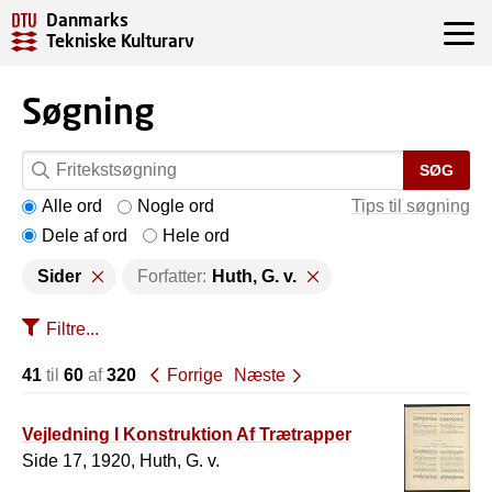
Danmarks
Tekniske Kulturarv
Søgning
SØG
Alle ord
Nogle ord
Tips til søgning
Dele af ord
Hele ord
Sider
Forfatter:
Huth, G. v.
Filtre...
41
til
60
af
320
Forrige
Næste
Vejledning I Konstruktion Af Trætrapper
Side 17, 1920, Huth, G. v.