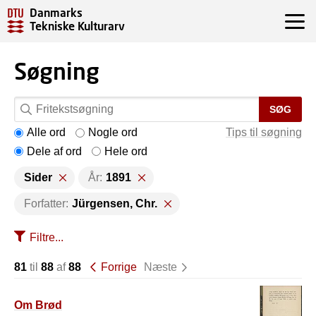
Danmarks
Tekniske Kulturarv
Søgning
SØG
Alle ord
Nogle ord
Tips til søgning
Dele af ord
Hele ord
Sider
År:
1891
Forfatter:
Jürgensen, Chr.
Filtre...
81
til
88
af
88
Forrige
Næste
Om Brød