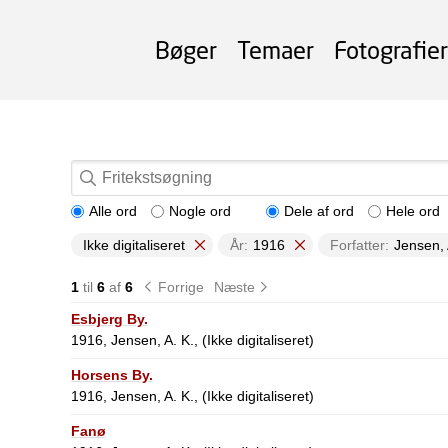
Bøger
Temaer
Fotografier
Alle ord
Nogle ord
Dele af ord
Hele ord
Ikke digitaliseret
År:
1916
Forfatter:
Jensen, 
1
til
6
af
6
Forrige
Næste
Esbjerg By.
1916, Jensen, A. K., (Ikke digitaliseret)
Horsens By.
1916, Jensen, A. K., (Ikke digitaliseret)
Fanø