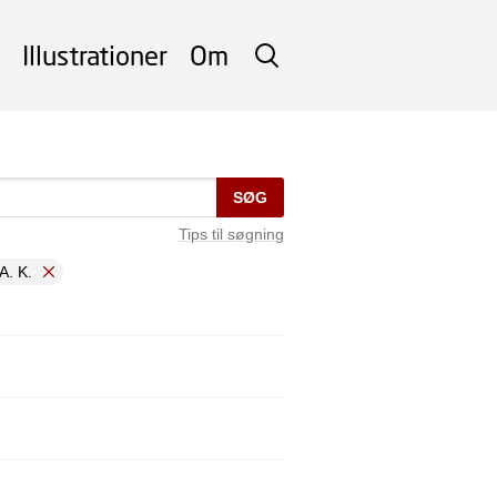
Illustrationer
Om
SØG
SØG
Tips til søgning
A. K.