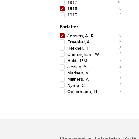
1917
16
1916
6
1915
4
Forfatter
Jensen, A. K.
6
Fraenkel, A.
3
Herkner, H.
3
Cunningham, W.
2
Heldt, P.M.
2
Jessen, A.
2
Madsen, V.
2
Milthers, V.
2
Nyrop, C.
2
Oppermann, Th.
2