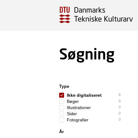
Danmarks
Tekniske Kulturarv
Søgning
Type
Ikke digitaliseret
6
Bøger
0
Illustrationer
0
Sider
0
Fotografier
0
År