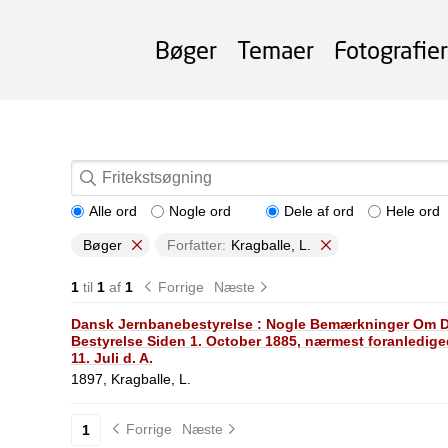
Bøger
Temaer
Fotografier
Alle ord
Nogle ord
Dele af ord
Hele ord
Bøger
Forfatter:
Kragballe, L.
1
til
1
af
1
Forrige
Næste
Dansk Jernbanebestyrelse : Nogle Bemærkninger Om D
Bestyrelse Siden 1. October 1885, nærmest foranledig
11. Juli d. A.
1897, Kragballe, L.
Forrige
Næste
1