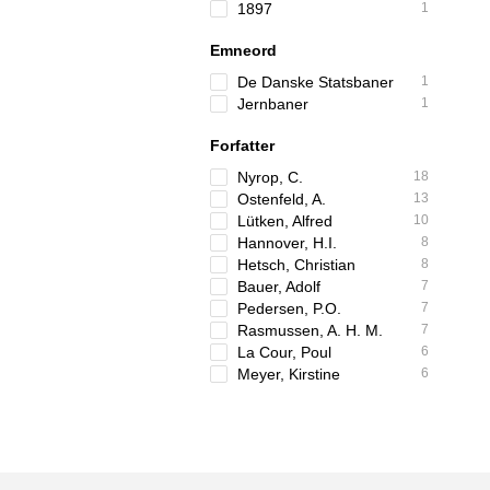
1897
1
Emneord
De Danske Statsbaner
1
Jernbaner
1
Forfatter
Nyrop, C.
18
Ostenfeld, A.
13
Lütken, Alfred
10
Hannover, H.I.
8
Hetsch, Christian
8
Bauer, Adolf
7
Pedersen, P.O.
7
Rasmussen, A. H. M.
7
La Cour, Poul
6
Meyer, Kirstine
6